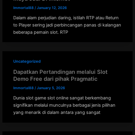
Immortal88
/
January 12, 2026
Dalam alam perjudian daring, istilah RTP atau Return
to Player sering jadi perbincangan panas di kalangan
beberapa pemain slot. RTP
Uncategorized
Dapatkan Pertandingan melalui Slot
Demo Free dari pihak Pragmatic
Immortal88
/
January 5, 2026
Dunia slot game slot online sangat berkembang
signifikan melalui munculnya berbagai jenis pilihan
yang menarik di dalam antara yang sangat